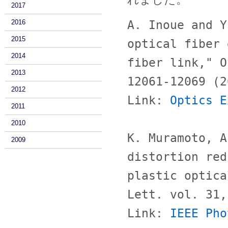
2017
2016
A. Inoue and Y
2015
optical fiber 
2014
fiber link," O
2013
12061-12069 (2
2012
Link: 
Optics E
2011
2010
K. Muramoto, A
2009
distortion red
plastic optica
Lett. vol. 31,
Link: 
IEEE Pho